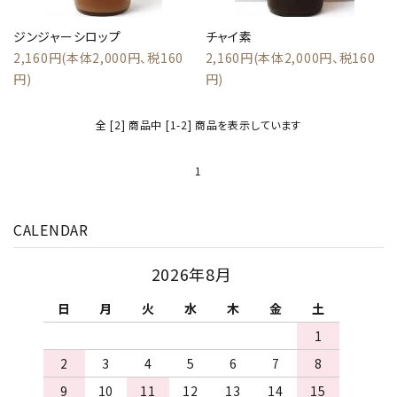
ジンジャーシロップ
チャイ素
2,160円(本体2,000円、税160
2,160円(本体2,000円、税160
円)
円)
全 [2] 商品中 [1-2] 商品を表示しています
1
CALENDAR
close
2026年8月
日
月
火
水
木
金
土
キーワード
1
2
3
4
5
6
7
8
9
10
11
12
13
14
15
カテゴリー