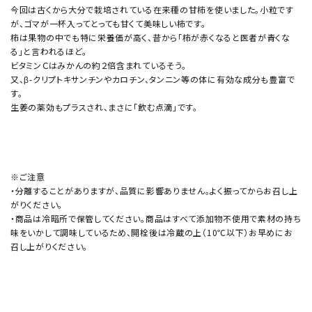
今回は古くから大分で栽培されている在来種の甘柿を使いました。小粒です
が、ゴマが一杯入ってとっても甘くて美味しい柿です。
柿は果物の中でも特に栄養価が高く、昔から「柿が赤くなると医者が青くな
る」と言われるほど。
ビタミンＣはみかんの約２倍含まれているそう。
又、β-クリプトキサンチンやカロチン、タンニン等の体に有効な成分も豊富で
す。
生姜の薬効もプラスされ、まさに「飲む点滴」です。
※ご注意
・分離することがありますが、品質に影響ありません。よく振ってからお召し上
がりください。
・商品は冷暗所で保管してください。商品はすべて添加物不使用で素材の持ち
味をいかして調味しているため、開栓後は冷蔵の上（10℃以下）お早めにお
召し上がりください。