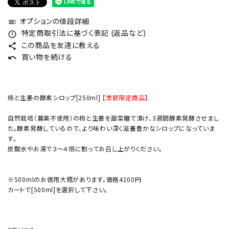
オプションの値段詳細
toc
特定商取引法に基づく表記 (返品など)
error_outline
この商品を友達に教える
share
買い物を続ける
undo
柿と生姜の酵素シロップ[250ml]
【季節限定商品】
自然栽培（農薬不使用）の柿と生姜を甜菜糖で漬け、3週間酵素発酵させまし
た。酵素発酵しているので、より味わい深く滋養豊かなシロップになっていま
す。
炭酸水やお湯で３～４倍に割ってお召し上がりください。
※500mlのお徳用大瓶があります。価格4100円
カートで[500ml]を選択して下さい。