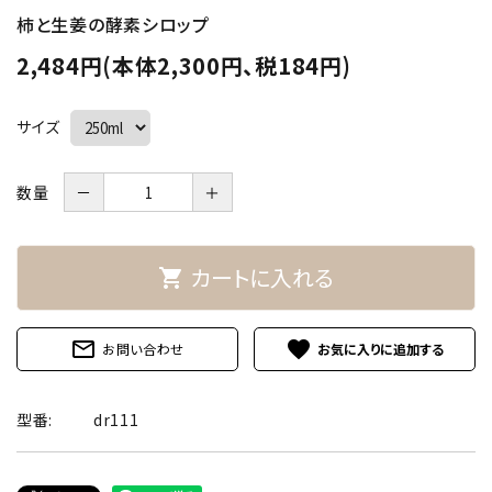
柿と生姜の酵素シロップ
2,484円(本体2,300円、税184円)
サイズ
数量
－
＋
カートに入れる
shopping_cart
mail_outline
favorite
お問い合わせ
型番:
dr111