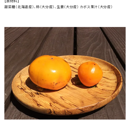
【原材料】
甜菜糖（北海道産）、柿（大分産）、生姜（大分産） カボス果汁（大分産）