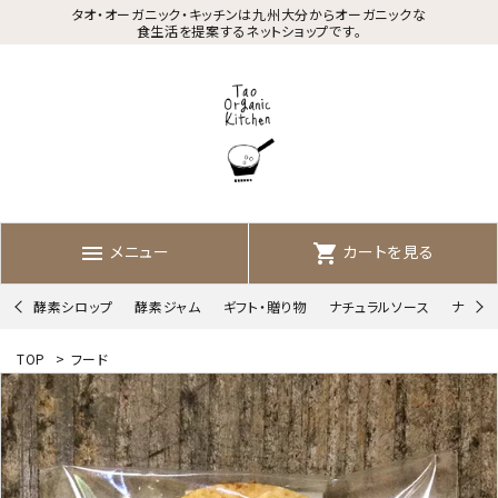
タオ・オーガニック・キッチンは九州大分からオーガニックな
食生活を提案するネットショップです。
メニュー
カートを見る
menu
shopping_cart
酵素シロップ
酵素ジャム
ギフト・贈り物
ナチュラルソース
ナチュ
TOP
>
フード