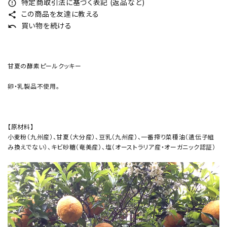
特定商取引法に基づく表記 (返品など)
error_outline
この商品を友達に教える
share
買い物を続ける
undo
甘夏の酵素ピールクッキー
卵・乳製品不使用。
【原材料】
小麦粉（九州産）、甘夏（大分産）、豆乳（九州産）、一番搾り菜種油（遺伝子組
み換えでない）、キビ砂糖（奄美産）、塩（オーストラリア産・オーガニック認証）