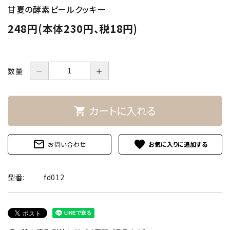
甘夏の酵素ピールクッキー
248円(本体230円、税18円)
数量
－
＋
カートに入れる
shopping_cart
mail_outline
favorite
お問い合わせ
型番:
fd012