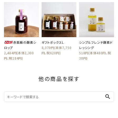
赤紫蘇の酵素シ
ギフトボックスL
シンプルフレンチ酵素ド
ロップ
8,370円(本体7,750
レッシング
2,484円(本体2,300
円、税620円)
518円(本体480円、税
円、税184円)
38円)
他の商品を探す
search