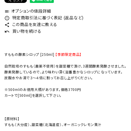
オプションの値段詳細
toc
特定商取引法に基づく表記 (返品など)
error_outline
この商品を友達に教える
share
買い物を続ける
undo
すももの酵素シロップ [250ml]
【季節限定商品】
自然栽培のすもも（農薬不使用）を甜菜糖で漬け、3週間酵素発酵させました。
酵素発酵しているので、より味わい深く滋養豊かなシロップになっています。
炭酸水やお湯で３～４倍に割ってお召し上がりください。
※500mlのお徳用大瓶があります。価格3700円
カートで[500ml]を選択して下さい。
【原材料】
すもも（大分産）、甜菜糖（北海道産）、オーガニックレモン果汁