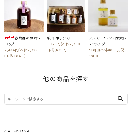
赤紫蘇の酵素シ
ギフトボックスL
シンプルフレンチ酵素ド
ロップ
8,370円(本体7,750
レッシング
2,484円(本体2,300
円、税620円)
518円(本体480円、税
円、税184円)
38円)
他の商品を探す
search
CALENDAR