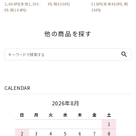
2,484円(本体2,300
円、税620円)
518円(本体480円、税
円、税184円)
38円)
他の商品を探す
search
CALENDAR
2026年8月
日
月
火
水
木
金
土
1
2
3
4
5
6
7
8