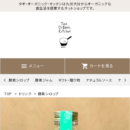
タオ・オーガニック・キッチンは九州大分からオーガニックな
食生活を提案するネットショップです。
メニュー
カートを見る
menu
shopping_cart
酵素シロップ
酵素ジャム
ギフト・贈り物
ナチュラルソース
ナチュ
TOP
>
ドリンク
>
酵素シロップ