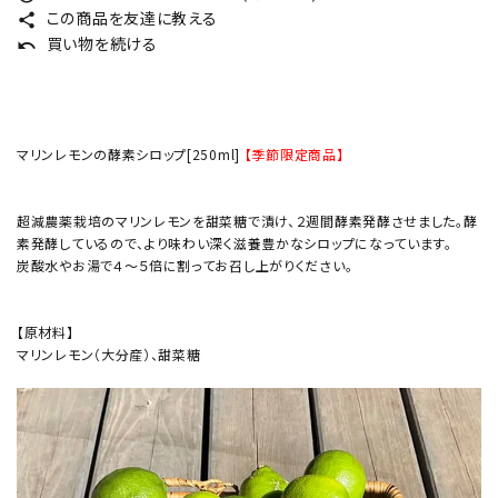
この商品を友達に教える
share
買い物を続ける
undo
マリンレモンの酵素シロップ[250ml]
【季節限定商品】
超減農薬栽培のマリンレモンを甜菜糖で漬け、２週間酵素発酵させました。酵
素発酵しているので、より味わい深く滋養豊かなシロップになっています。
炭酸水やお湯で４～５倍に割ってお召し上がりください。
【原材料】
マリンレモン（大分産）、甜菜糖