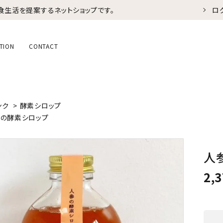
食生活を提案するネットショップです。
ロ
TION
CONTACT
ンク
>
酵素シロップ
の酵素シロップ
人
2,