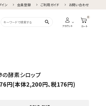
グイン
会員登録
ご利用ガイド
お問い合わせ
0
search
アカウント
カート
参の酵素シロップ
376円(本体2,200円、税176円)