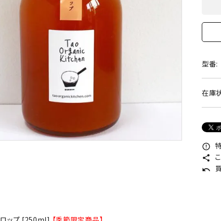
型番:
在庫状
特
error_outline
こ
share
買
undo
ップ [250ml]
【季節限定商品】