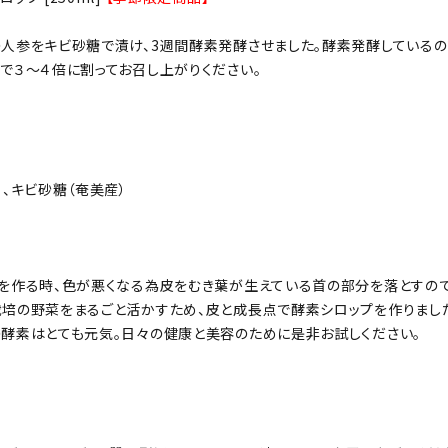
人参をキビ砂糖で漬け、3週間酵素発酵させました。酵素発酵しているの
で３～４倍に割ってお召し上がりください。
）、キビ砂糖（奄美産）
を作る時、色が悪くなる為皮をむき葉が生えている首の部分を落とすの
培の野菜をまるごと活かすため、皮と成長点で酵素シロップを作りまし
酵素はとても元気。日々の健康と美容のために是非お試しください。