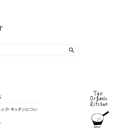
す
search
S
ニック・キッチンについ
ー