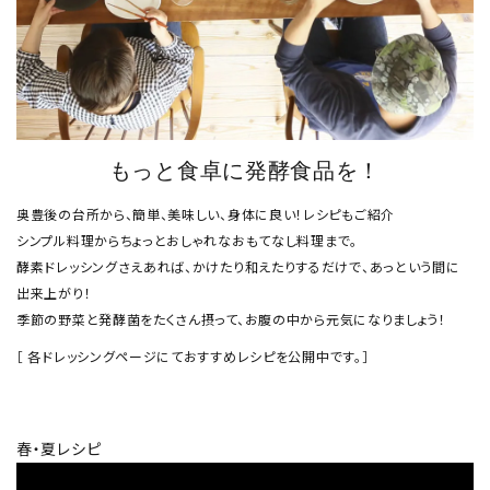
もっと食卓に発酵食品を！
奥豊後の台所から、簡単、美味しい、身体に良い！レシピもご紹介
シンプル料理からちょっとおしゃれなおもてなし料理まで。
酵素ドレッシングさえあれば、かけたり和えたりするだけで、あっという間に
close
出来上がり！
季節の野菜と発酵菌をたくさん摂って、お腹の中から元気になりましょう！
［ 各ドレッシングページにておすすめレシピを公開中です。］
キーワード
春・夏レシピ
カテゴリー