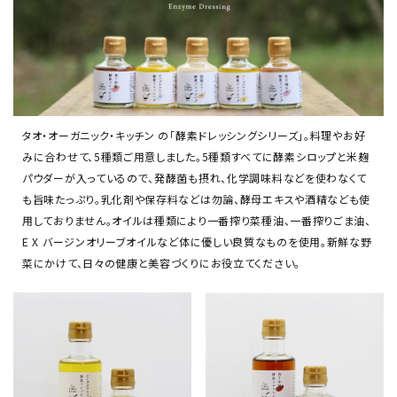
タオ・オーガニック・キッチン の「酵素ドレッシングシリーズ」。料理やお好
みに合わせて、5種類ご用意しました。5種類すべてに酵素シロップと米麹
パウダーが入っているので、発酵菌も摂れ、化学調味料などを使わなくて
も旨味たっぷり。乳化剤や保存料などは勿論、酵母エキスや酒精なども使
用しておりません。オイルは種類により一番搾り菜種油、一番搾りごま油、
E X バージンオリーブオイルなど体に優しい良質なものを使用。新鮮な野
菜にかけて、日々の健康と美容づくりにお役立てください。