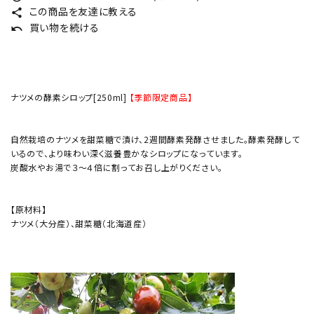
この商品を友達に教える
share
買い物を続ける
undo
ナツメの酵素シロップ[250ml]
【季節限定商品】
自然栽培のナツメを甜菜糖で漬け、2週間酵素発酵させました。酵素発酵して
いるので、より味わい深く滋養豊かなシロップになっています。
炭酸水やお湯で３～４倍に割ってお召し上がりください。
【原材料】
ナツメ（大分産）、甜菜糖（北海道産）