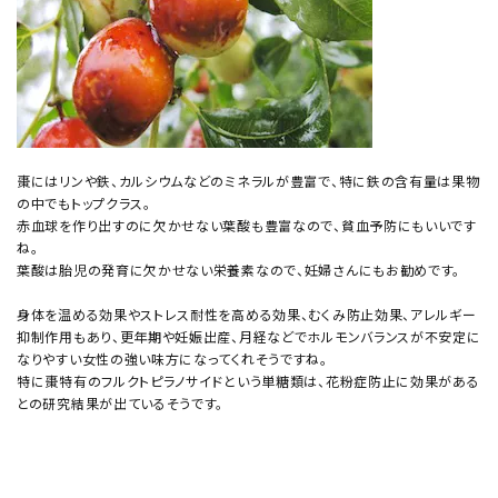
棗にはリンや鉄、カルシウムなどのミネラルが豊富で、特に鉄の含有量は果物
の中でもトップクラス。
赤血球を作り出すのに欠かせない葉酸も豊富なので、貧血予防にもいいです
ね。
葉酸は胎児の発育に欠かせない栄養素なので、妊婦さんにもお勧めです。
身体を温める効果やストレス耐性を高める効果、むくみ防止効果、アレルギー
抑制作用もあり、更年期や妊娠出産、月経などでホルモンバランスが不安定に
なりやすい女性の強い味方になってくれそうですね。
特に棗特有のフルクトピラノサイドという単糖類は、花粉症防止に効果がある
との研究結果が出ているそうです。