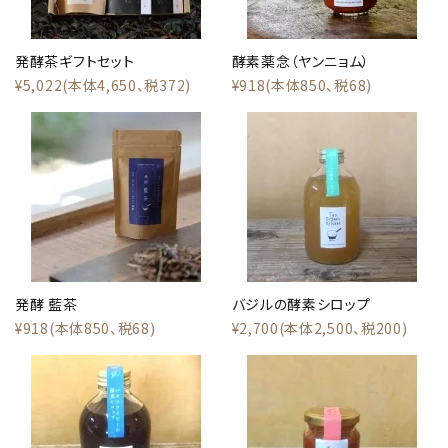
発酵茶ギフトセット
酵素薬念（ヤンニョム）
¥5,022(本体4,650、税372)
¥918(本体850、税68)
発酵 藍茶
バジルの酵素シロップ
¥918(本体850、税68)
¥2,700(本体2,500、税200)