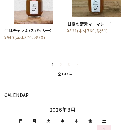
甘夏の酵素マーマレード
発酵チャツネ（スパイシー）
¥821(本体760、税61)
¥940(本体870、税70)
1
2
8
>
全147件
CALENDAR
2026年8月
日
月
火
水
木
金
土
1