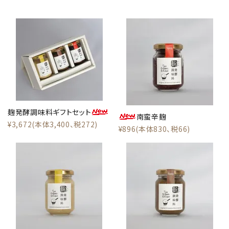
麹発酵調味料ギフトセット
南蛮辛麹
¥3,672(本体3,400、税272)
¥896(本体830、税66)