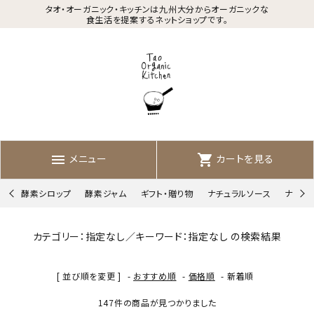
タオ・オーガニック・キッチンは九州大分からオーガニックな
食生活を提案するネットショップです。
メニュー
カートを見る
menu
shopping_cart
酵素シロップ
酵素ジャム
ギフト・贈り物
ナチュラルソース
ナチュ
カテゴリー：指定なし／キーワード：指定なし の検索結果
[ 並び順を変更 ]
-
おすすめ順
-
価格順
-
新着順
147件の商品が見つかりました