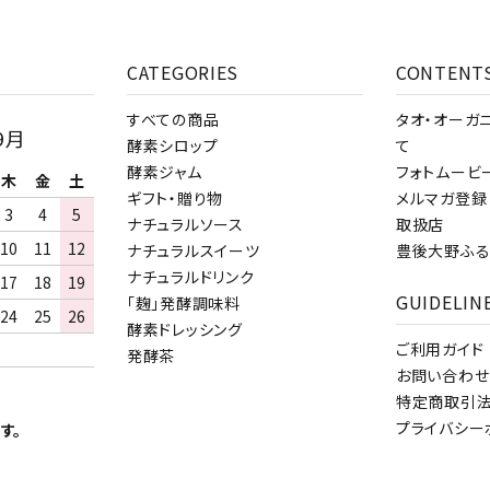
CATEGORIES
CONTENT
すべての商品
タオ・オーガ
9月
酵素シロップ
て
酵素ジャム
フォトムービ
木
金
土
ギフト・贈り物
メルマガ登録
3
4
5
ナチュラルソース
取扱店
10
11
12
ナチュラルスイーツ
豊後大野ふる
ナチュラルドリンク
17
18
19
GUIDELIN
「麹」発酵調味料
24
25
26
酵素ドレッシング
ご利用ガイド
発酵茶
お問い合わせ
特定商取引
プライバシー
す。