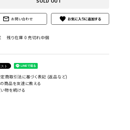
SOLD OUT
mail_outline
favorite
お問い合わせ
状
残り在庫 0 売切れ中個
定商取引法に基づく表記 (返品など)
の商品を友達に教える
い物を続ける