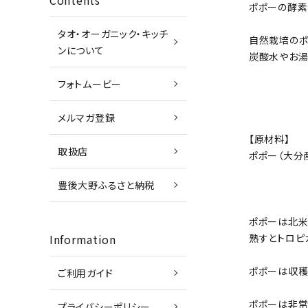
Contents
ポポーの酵素シ
タオ・オーガニック・キッチ
自然栽培のポ
ンについて
炭酸水やお湯
フォトムービー
メルマガ登録
【原材料】
取扱店
ポポー（大分
豊後大野ふるさと納税
ポポーは北米
Information
熟すとトロピ
ポポーは収穫
ご利用ガイド
ポポーは非常
プライバシーポリシー