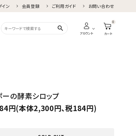
グイン
会員登録
ご利用ガイド
お問い合わせ
0
search
アカウント
カート
ポーの酵素シロップ
484円(本体2,300円、税184円)