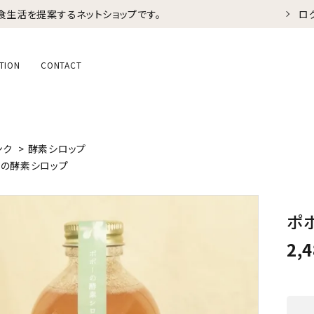
食生活を提案するネットショップです。
ロ
TION
CONTACT
ンク
>
酵素シロップ
の酵素シロップ
ポ
2,