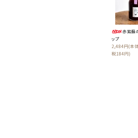
赤紫蘇
ップ
2,484円(本体
税184円)