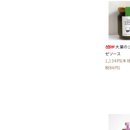
大葉の
ゼソース
1,134円(本体
税84円)