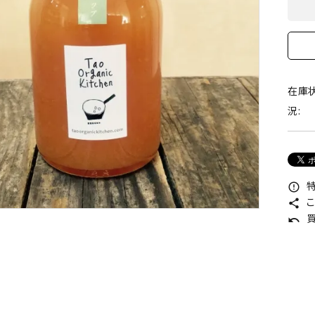
在庫
況:
特
error_outline
こ
share
買
undo