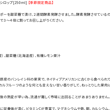
ロップ[250ml]
【季節限定商品】
ポーを甜菜糖で漬け、２週間酵素発酵させました。酵素発酵させているの
で３～４倍に割ってお召し上がりください。
産）、甜菜糖（北海道産）、有機レモン果汁
原産のバンレイシ科の果実で、ネイティブアメリカンに古くから食べられて
カルフルーツのような何とも言えない甘い香りがして、ねっとりした果肉は
後の熟変が早い為、流通が難しく市場に出回ることがあまりありません。
に栄養価が高く、ビタミンCが豊富で、マグネシウムや鉄、銅、カルシウム