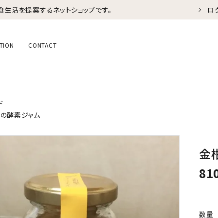
食生活を提案するネットショップです。
ロ
TION
CONTACT
ド
の酵素ジャム
金
81
数量