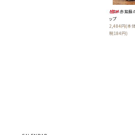
赤紫蘇
ップ
2,484円(本体
税184円)