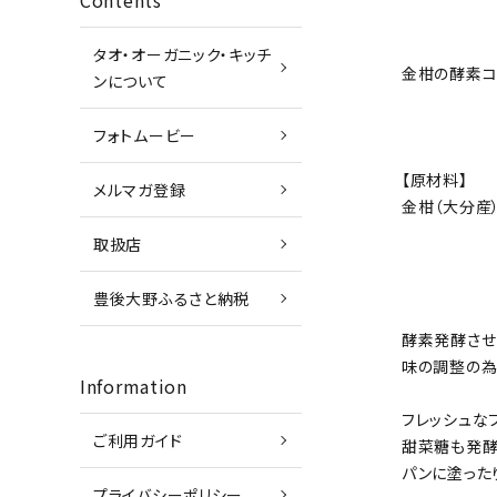
Contents
タオ・オーガニック・キッチ
金柑の酵素コン
ンについて
フォトムービー
【原材料】
メルマガ登録
金柑（大分産
取扱店
豊後大野ふるさと納税
酵素発酵させ
味の調整の為
Information
フレッシュな
ご利用ガイド
甜菜糖も発酵
パンに塗った
プライバシーポリシー