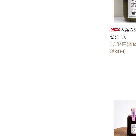
大葉の
ゼソース
1,134円(本体
税84円)