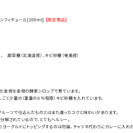
フィチュール[100ml]
【限定商品】
）、 甜菜糖（北海道産）、キビ砂糖（奄美産）
た金柑を金柑の酵素シロップで煮ています。
、ごく少量の（重量の８％程度）キビ砂糖を入れています。
フルーツで仕込んだものとはまた違ったコクと味わいがあります。
分解されているので、とてもヘルシー。
りヨーグルトにトッピングするのは勿論、チャツネ代わりにカレーに入れ