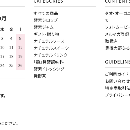
CATEGORIES
CONTENT
すべての商品
タオ・オーガ
9月
酵素シロップ
て
酵素ジャム
フォトムービ
木
金
土
ギフト・贈り物
メルマガ登録
3
4
5
ナチュラルソース
取扱店
10
11
12
ナチュラルスイーツ
豊後大野ふる
ナチュラルドリンク
17
18
19
GUIDELIN
「麹」発酵調味料
24
25
26
酵素ドレッシング
ご利用ガイド
発酵茶
お問い合わせ
特定商取引
プライバシー
す。
ください。