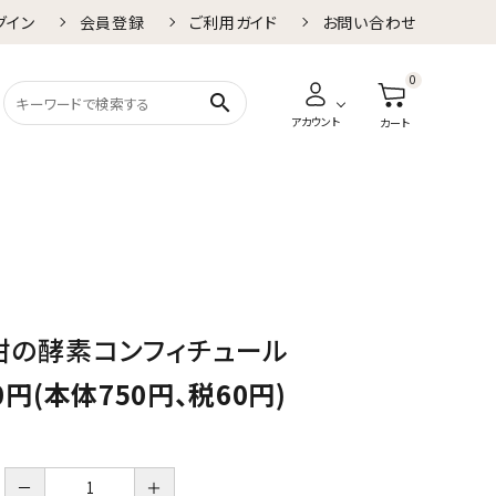
グイン
会員登録
ご利用ガイド
お問い合わせ
0
search
アカウント
カート
柑の酵素コンフィチュール
0円(本体750円、税60円)
－
＋