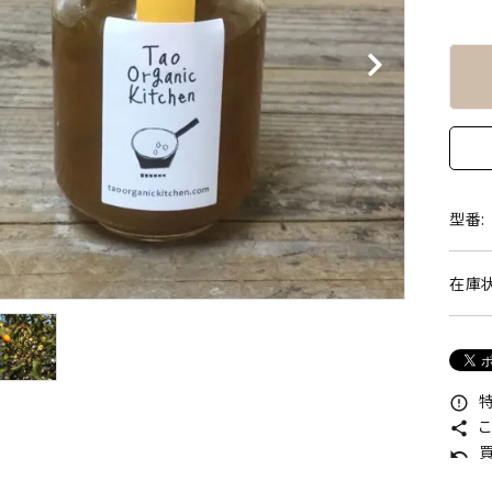
型番:
在庫状
特
error_outline
こ
share
買
undo